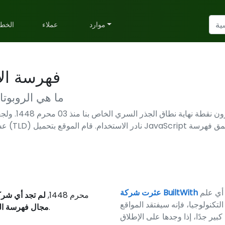
لخطط
عملاء
موارد
 الروبوت
 مواقع الويب؟
بارة عن سلسلة
 فهرسة
بدون أ
سها منافسة في
منذ إنشاء موقعنا السري على 18th محرم 1448,
داخلي من أنفسنا. وهذا يعني أنه إ
وقع الإلكتروني
في 52 استمرت التجربة لأيام.