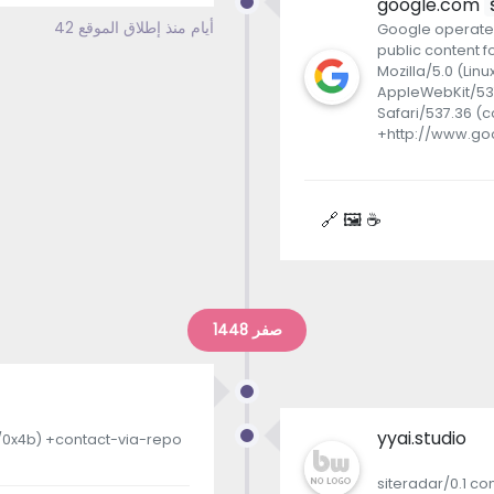
google.com
42 أيام منذ إطلاق الموقع
Google operates
public content f
Mozilla/5.0 (Lin
AppleWebKit/537
Safari/537.36 (
+http://www.go
🔗 🖼 ☕
صفر 1448
yyai.studio
m/0x4b) +contact-via-repo
siteradar/0.1 co