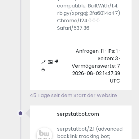
compatible; BuiltWith/1.4;
rb.gy/xprgqj; 2fa6014a47)
Chrome/124.0.0.0
Safari/537.36
Anfragen: 11 · IPs: 1 ·
Seiten: 3 ·
🔗 🖼 🎥
Vermögenswerte: 7
☕
2026-08-02 14:17:39
UTC
45 Tage seit dem Start der Website
serpstatbot.com
serpstatbot/2.1 (advanced
backlink tracking bot;