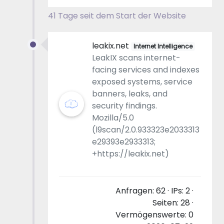
41 Tage seit dem Start der Website
leakix.net
Internet Intelligence
LeakIX scans internet-
facing services and indexes
exposed systems, service
banners, leaks, and
security findings.
Mozilla/5.0
(l9scan/2.0.933323e2033313
e29393e2933313;
+https://leakix.net)
Anfragen: 62 · IPs: 2 ·
Seiten: 28 ·
Vermögenswerte: 0