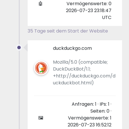
🤖
Vermögenswerte: 0
2026-07-23 23:18:47
UTC
35 Tage seit dem Start der Website
duckduckgo.com
Mozilla/5.0 (compatible;
DuckDuckBot/1.1;
+http://duckduckgo.com/d
uckduckbot.html)
Anfragen: 1 · IPs: 1 ·
Seiten: 0 ·
🖼
Vermögenswerte: 1
2026-07-23 16:52:12