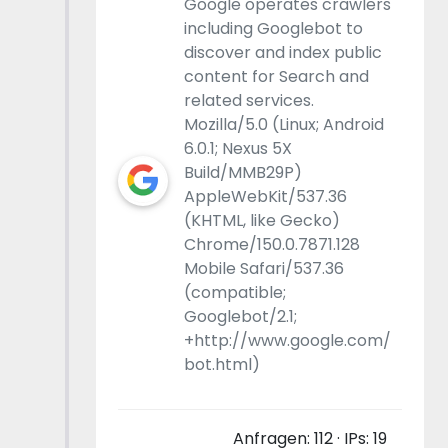
Google operates crawlers
including Googlebot to
discover and index public
content for Search and
related services.
Mozilla/5.0 (Linux; Android
6.0.1; Nexus 5X
Build/MMB29P)
AppleWebKit/537.36
(KHTML, like Gecko)
Chrome/150.0.7871.128
Mobile Safari/537.36
(compatible;
Googlebot/2.1;
+http://www.google.com/
bot.html)
Anfragen: 112 · IPs: 19