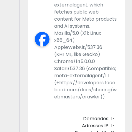
externalagent, which
fetches public web
content for Meta products
and AI systems.
Mozilla/5.0 (X11; Linux
x86_64)
AppleWebKit/537.36
(KHTML, like Gecko)
Chrome/145.0.0.0
Safari/537.36 (compatible;
meta-externalagent/1.1
(+https://developers.face
book.com/docs/sharing/w
ebmasters/crawler))
Demandes: 1 ·
Adresses IP: 1 ·