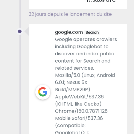
17:56:09 UTC
32 jours depuis le lancement du site
google.com
Search
Google operates crawlers
including Googlebot to
discover and index public
content for Search and
related services.
Mozilla/5.0 (Linux; Android
6.0.1; Nexus 5X
Build/MMB29P)
AppleWebKit/537.36
(KHTML, like Gecko)
Chrome/150.0.7871.128
Mobile Safari/537.36
(compatible;
Googlebot/2.1;