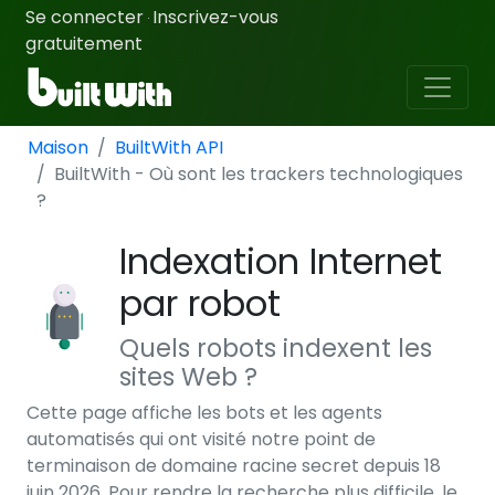
Se connecter
Inscrivez-vous
·
gratuitement
Maison
BuiltWith API
BuiltWith - Où sont les trackers technologiques
?
Indexation Internet
par robot
Quels robots indexent les
sites Web ?
Cette page affiche les bots et les agents
automatisés qui ont visité notre point de
terminaison de domaine racine secret depuis 18
juin 2026. Pour rendre la recherche plus difficile, le