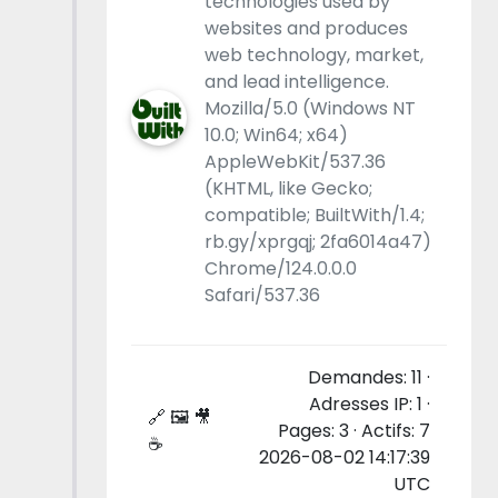
technologies used by
websites and produces
web technology, market,
and lead intelligence.
Mozilla/5.0 (Windows NT
10.0; Win64; x64)
AppleWebKit/537.36
(KHTML, like Gecko;
compatible; BuiltWith/1.4;
rb.gy/xprgqj; 2fa6014a47)
Chrome/124.0.0.0
Safari/537.36
Demandes: 11 ·
Adresses IP: 1 ·
🔗 🖼 🎥
Pages: 3 · Actifs: 7
☕
2026-08-02 14:17:39
UTC