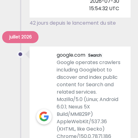
2026-07-30
15:54:32 UTC
42 jours depuis le lancement du site
juillet 2026
google.com
Search
Google operates crawlers
including Googlebot to
discover and index public
content for Search and
related services.
Mozilla/5.0 (Linux; Android
6.0.1; Nexus 5X
Build/MMB29P)
AppleWebKit/537.36
(KHTML, like Gecko)
Chrome/150.0.7871.186