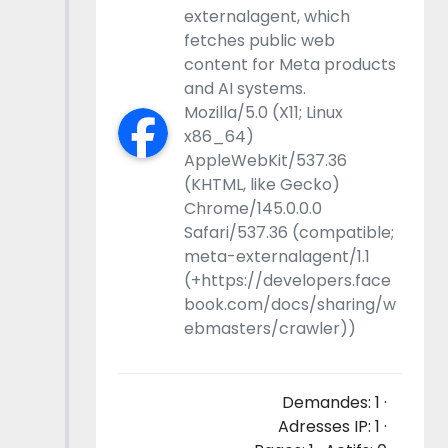
externalagent, which
fetches public web
content for Meta products
and AI systems.
Mozilla/5.0 (X11; Linux
x86_64)
AppleWebKit/537.36
(KHTML, like Gecko)
Chrome/145.0.0.0
Safari/537.36 (compatible;
meta-externalagent/1.1
(+https://developers.face
book.com/docs/sharing/w
ebmasters/crawler))
Demandes: 1 ·
Adresses IP: 1 ·