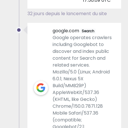
17:56:09 UTC
32 jours depuis le lancement du site
google.com
Search
Google operates crawlers
including Googlebot to
discover and index public
content for Search and
related services.
Mozilla/5.0 (Linux; Android
6.0.1; Nexus 5X
Build/MMB29P)
AppleWebKit/537.36
(KHTML, like Gecko)
Chrome/150.0.7871.128
Mobile Safari/537.36
(compatible;
Googlebot/2.1;