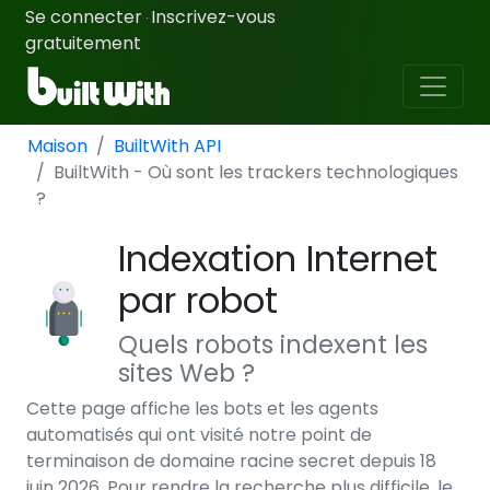
Se connecter
Inscrivez-vous
·
gratuitement
Maison
BuiltWith API
BuiltWith - Où sont les trackers technologiques
?
Indexation Internet
par robot
Quels robots indexent les
sites Web ?
Cette page affiche les bots et les agents
automatisés qui ont visité notre point de
terminaison de domaine racine secret depuis 18
juin 2026. Pour rendre la recherche plus difficile, le