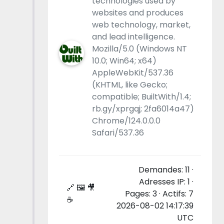
technologies used by
websites and produces
web technology, market,
and lead intelligence.
Mozilla/5.0 (Windows NT
10.0; Win64; x64)
AppleWebKit/537.36
(KHTML, like Gecko;
compatible; BuiltWith/1.4;
rb.gy/xprgqj; 2fa6014a47)
Chrome/124.0.0.0
Safari/537.36
Demandes: 11 ·
Adresses IP: 1 ·
🔗 🖼 🎥
Pages: 3 · Actifs: 7
☕
2026-08-02 14:17:39
UTC