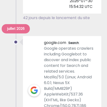
2026-07-30
15:54:32 UTC
42 jours depuis le lancement du site
juillet 2026
google.com
Search
Google operates crawlers
including Googlebot to
discover and index public
content for Search and
related services.
Mozilla/5.0 (Linux; Android
6.0.1; Nexus 5X
Build/MMB29P)
AppleWebKit/537.36
(KHTML, like Gecko)
Chrome/150.0.7871.186