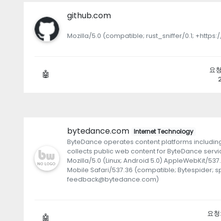
github.com
Mozilla/5.0 (compatible; rust_sniffer/0.1; +https
요청: 
🤖
bytedance.com
Internet Technology
ByteDance operates content platforms including
collects public web content for ByteDance servi
Mozilla/5.0 (Linux; Android 5.0) AppleWebKit/537
Mobile Safari/537.36 (compatible; Bytespider; s
feedback@bytedance.com)
요청: 
🤖