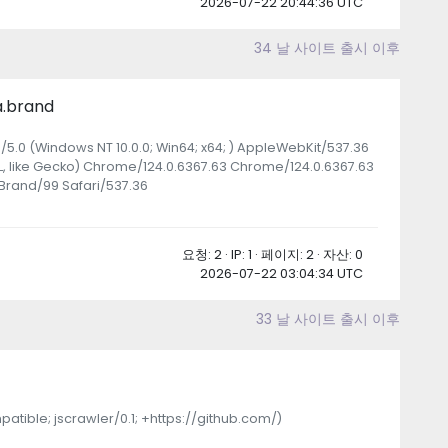
2026-07-22 20:44:36 UTC
34 날 사이트 출시 이후
a.brand
a/5.0 (Windows NT 10.0.0; Win64; x64; ) AppleWebKit/537.36
, like Gecko) Chrome/124.0.6367.63 Chrome/124.0.6367.63
Brand/99 Safari/537.36
요청: 2 · IP: 1 · 페이지: 2 · 자산: 0
2026-07-22 03:04:34 UTC
33 날 사이트 출시 이후
patible; jscrawler/0.1; +https://github.com/)