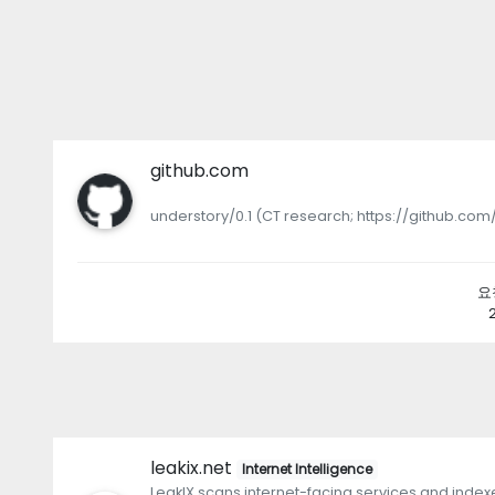
github.com
understory/0.1 (CT research; https://github.co
요청
leakix.net
Internet Intelligence
LeakIX scans internet-facing services and inde