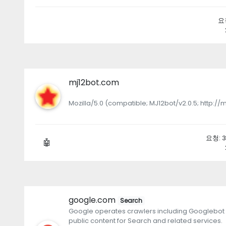
요청
mj12bot.com
Mozilla/5.0 (compatible; MJ12bot/v2.0.5; http://
요청: 34
🤖
google.com
Search
Google operates crawlers including Googlebot 
public content for Search and related services.