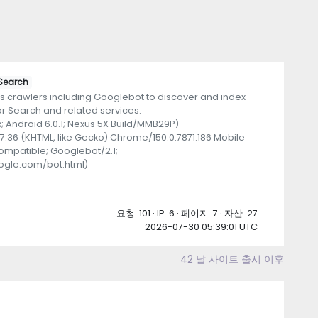
Search
 crawlers including Googlebot to discover and index
or Search and related services.
ux; Android 6.0.1; Nexus 5X Build/MMB29P)
.36 (KHTML, like Gecko) Chrome/150.0.7871.186 Mobile
compatible; Googlebot/2.1;
ogle.com/bot.html)
요청: 101 · IP: 6 · 페이지: 7 · 자산: 27
2026-07-30 05:39:01 UTC
42 날 사이트 출시 이후