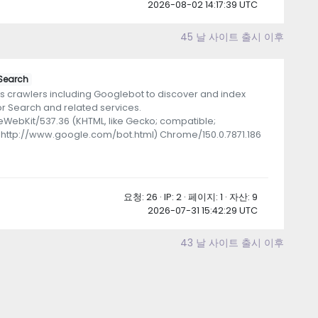
2026-08-02 14:17:39 UTC
45 날 사이트 출시 이후
Search
 crawlers including Googlebot to discover and index
or Search and related services.
leWebKit/537.36 (KHTML, like Gecko; compatible;
+http://www.google.com/bot.html) Chrome/150.0.7871.186
요청: 26 · IP: 2 · 페이지: 1 · 자산: 9
2026-07-31 15:42:29 UTC
43 날 사이트 출시 이후