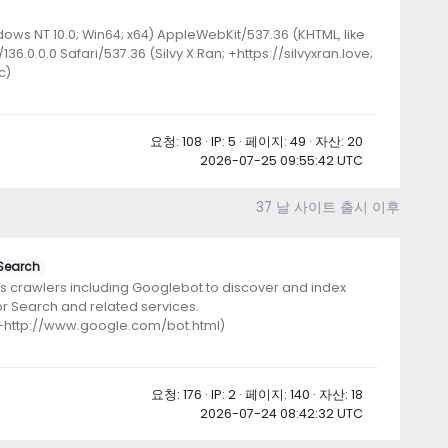
dows NT 10.0; Win64; x64) AppleWebKit/537.36 (KHTML, like
6.0.0.0 Safari/537.36 (Silvy X Ran; +https://silvyxran.love;
c)
요청: 108 · IP: 5 · 페이지: 49 · 자산: 20
2026-07-25 09:55:42 UTC
37 날 사이트 출시 이후
Search
 crawlers including Googlebot to discover and index
or Search and related services.
(+http://www.google.com/bot.html)
요청: 176 · IP: 2 · 페이지: 140 · 자산: 18
2026-07-24 08:42:32 UTC