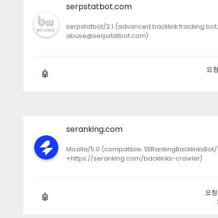
serpstatbot.com
serpstatbot/2.1 (advanced backlink tracking bot;
abuse@serpstatbot.com)
요청: 
🤖
seranking.com
Mozilla/5.0 (compatible; SERankingBacklinksBot/1
+https://seranking.com/backlinks-crawler)
요청: 
🤖