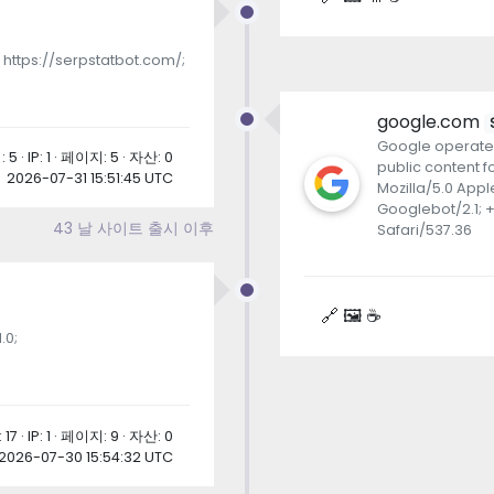
 https://serpstatbot.com/;
google.com
Google operates
5 · IP: 1 · 페이지: 5 · 자산: 0
public content f
2026-07-31 15:51:45 UTC
Mozilla/5.0 App
Googlebot/2.1; 
43 날 사이트 출시 이후
Safari/537.36
🔗 🖼 ☕
.0;
17 · IP: 1 · 페이지: 9 · 자산: 0
2026-07-30 15:54:32 UTC