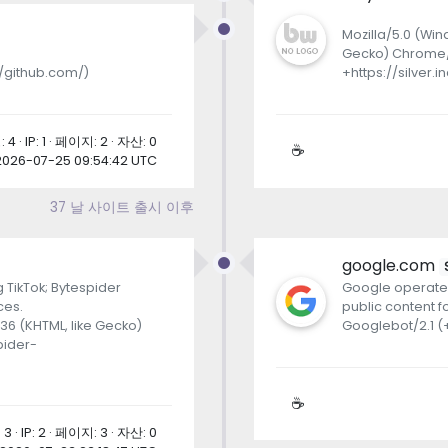
Mozilla/5.0 (Win
Gecko) Chrome/13
://github.com/)
+https://silver.in
4 · IP: 1 · 페이지: 2 · 자산: 0
☕
2026-07-25 09:54:42 UTC
37 날 사이트 출시 이후
google.com
 TikTok; Bytespider
Google operates
ces.
public content f
.36 (KHTML, like Gecko)
Googlebot/2.1 
pider-
☕
3 · IP: 2 · 페이지: 3 · 자산: 0