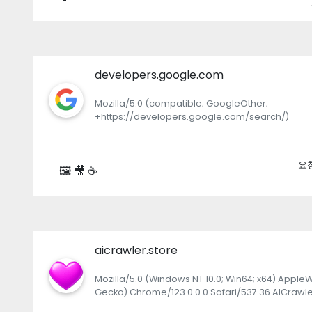
developers.google.com
Mozilla/5.0 (compatible; GoogleOther;
+https://developers.google.com/search/)
요청:
🖼 🎥 ☕
aicrawler.store
Mozilla/5.0 (Windows NT 10.0; Win64; x64) AppleW
Gecko) Chrome/123.0.0.0 Safari/537.36 AICrawle