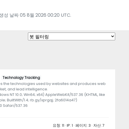
날짜 05 8월 2026 00:20 UTC.
m
Technology Tracking
ifies the technologies used by websites and produces web
et, and lead intelligence.
dows NT 10.0; Win64; x64) AppleWebKit/537.36 (KHTML, like
e; BuiltWith/1.4; rb.gy/xprgqj; 2fa6014a47)
0 Safari/537.36
요청: 11 · IP: 1 · 페이지: 3 · 자산: 7