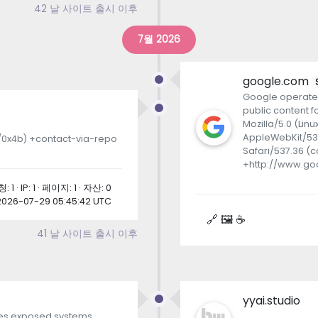
42 날 사이트 출시 이후
7월 2026
google.com
Google operates
public content f
Mozilla/5.0 (Lin
AppleWebKit/537
m/0x4b) +contact-via-repo
Safari/537.36 (
+http://www.go
: 1 · IP: 1 · 페이지: 1 · 자산: 0
2026-07-29 05:45:42 UTC
🔗 🖼 ☕
41 날 사이트 출시 이후
yyai.studio
xes exposed systems,