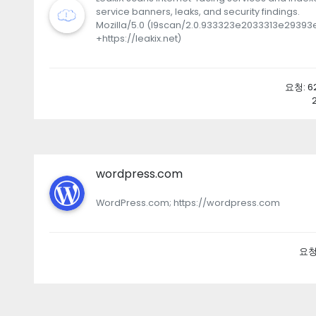
service banners, leaks, and security findings.
Mozilla/5.0 (l9scan/2.0.933323e2033313e29393
+https://leakix.net)
요청: 62 
wordpress.com
WordPress.com; https://wordpress.com
요청: 