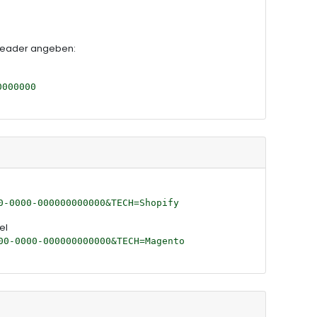
-Header angeben:
0000000
0-0000-000000000000&TECH=Shopify
el
00-0000-000000000000&TECH=Magento