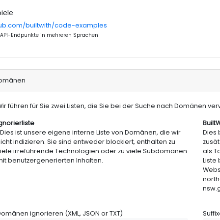
iele
thub.com/builtwith/code-examples
er API-Endpunkte in mehreren Sprachen
Domänen
ir führen für Sie zwei Listen, die Sie bei der Suche nach Domänen verw
gnorierliste
BuiltW
Dies ist unsere eigene interne Liste von Domänen, die wir
Dies 
icht indizieren. Sie sind entweder blockiert, enthalten zu
zusät
iele irreführende Technologien oder zu viele Subdomänen
als T
it benutzergenerierten Inhalten.
Liste
Websi
nort
nsw.g
omänen ignorieren (XML, JSON or TXT)
Suffi