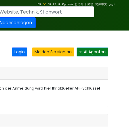
EN
DE
FR
ES
IT
Русский
한국어
日本語
简体中文
عربي
Nachschlagen
Login
Melden Sie sich an
✨ AI Agenten
h der Anmeldung wird hier Ihr aktueller API-Schlüssel