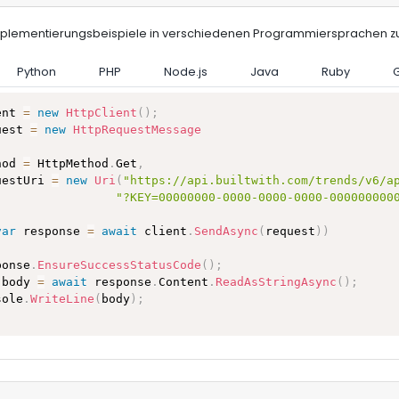
Implementierungsbeispiele in verschiedenen Programmiersprachen zu
Python
PHP
Node.js
Java
Ruby
ent 
=
new
HttpClient
(
)
;
uest 
=
new
HttpRequestMessage
hod 
=
 HttpMethod
.
Get
,
uestUri 
=
new
Uri
(
"https://api.builtwith.com/trends/v6/a
"?KEY=00000000-0000-0000-0000-000000000
var
 response 
=
await
 client
.
SendAsync
(
request
)
)
ponse
.
EnsureSuccessStatusCode
(
)
;
 body 
=
await
 response
.
Content
.
ReadAsStringAsync
(
)
;
sole
.
WriteLine
(
body
)
;