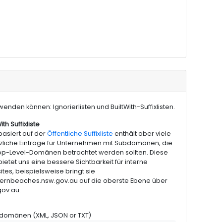
enden können: Ignorierlisten und BuiltWith-Suffixlisten.
ith Suffixliste
basiert auf der
Öffentliche Suffixliste
enthält aber viele
zliche Einträge für Unternehmen mit Subdomänen, die
op-Level-Domänen betrachtet werden sollten. Diese
 bietet uns eine bessere Sichtbarkeit für interne
tes, beispielsweise bringt sie
hernbeaches.nsw.gov.au auf die oberste Ebene über
ov.au.
xdomänen (XML, JSON or TXT)