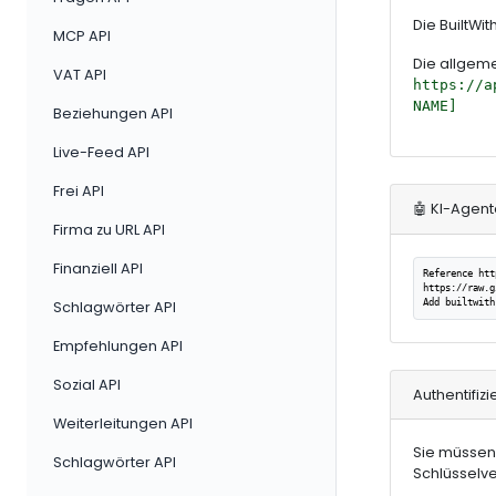
Die BuiltWi
MCP API
Die allgeme
VAT API
https://a
NAME]
Beziehungen API
Live-Feed API
Frei API
🤖 KI-Agen
Firma zu URL API
Finanziell API
Reference htt
https://raw.g
Add builtwith
Schlagwörter API
Empfehlungen API
Sozial API
Authentifiz
Weiterleitungen API
Sie müssen 
Schlagwörter API
Schlüsselv