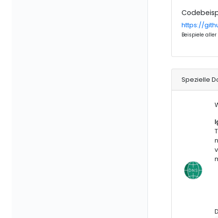
Codebeisp
https://gi
Beispiele all
Spezielle 
W
I
T
n
v
m
D