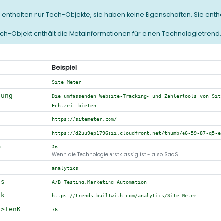
 enthalten nur Tech-Objekte, sie haben keine Eigenschaften. Sie enth
ch-Objekt enthält die Metainformationen für einen Technologietrend.
Beispiel
Site Meter
bung
Die umfassenden Website-Tracking- und Zählertools von Sit
Echtzeit bieten.
https://sitemeter.com/
https://d2uu9ep1796sii.cloudfront.net/thumb/e6-59-87-q5-e
m
Ja
Wenn die Technologie erstklassig ist - also SaaS
analytics
es
A/B Testing,Marketing Automation
nk
https://trends.builtwith.com/analytics/Site-Meter
->TenK
76