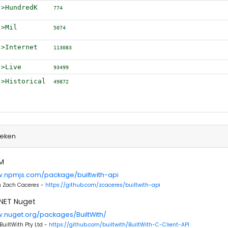
->HundredK
774
->Mil
5074
->Internet
113083
->Live
93499
->Historical
49872
heken
PM
w.npmjs.com/package/builtwith-api
n Zach Caceres -
https://github.com/zcaceres/builtwith-api
.NET Nuget
w.nuget.org/packages/BuiltWith/
uiltWith Pty Ltd -
https://github.com/builtwith/BuiltWith-C-Client-API