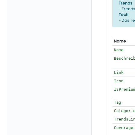
Trends
- Trends
Tech
- Das Te
Name
Name
Beschrei
Link
Icon
IsPremiu
Tag
Categori
TrendsLi
Coverage