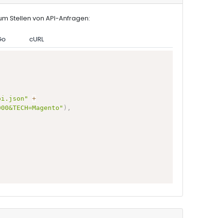
m Stellen von API-Anfragen:
Go
cURL
pi.json"
+
000&TECH=Magento"
)
,