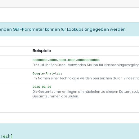
genden GET-Parameter können für Lookups angegeben werden
Beispiele
00000000-0000-0000-0000-000000000000
Dies ist Ihr Schlüssel. Verwenden Sie ihn für Nachschlagevorgäng
Google-Analytics
Im Namen einer Technologie werden Leerzeichen durch Bindestrich
2026-01-20
Die Gesamtsummen liegen am nächsten zu diesem Datum, sodass 
Gesamtsummen abzurufen.
[Tech]