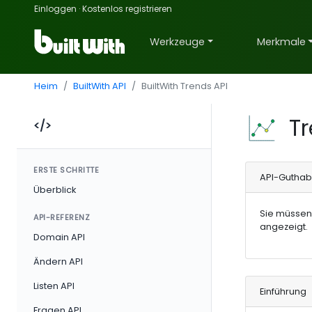
Einloggen
·
Kostenlos registrieren
Werkzeuge
Merkmale
Heim
BuiltWith API
BuiltWith Trends API
T
</>
ERSTE SCHRITTE
API-Gutha
Überblick
Sie müsse
API-REFERENZ
angezeigt.
Domain API
Ändern API
Listen API
Einführung
Fragen API