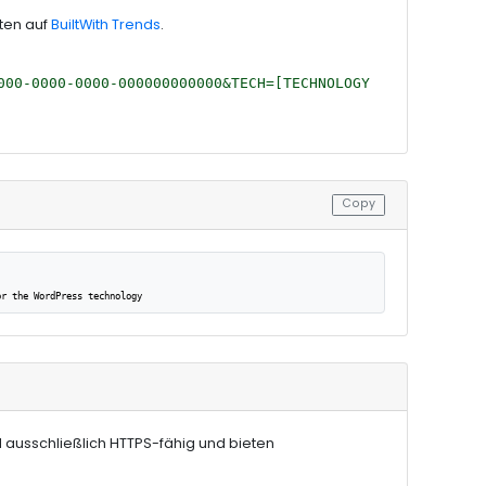
aten auf
BuiltWith Trends
.
000-0000-0000-000000000000&TECH=[TECHNOLOGY
Copy
or the WordPress technology
 ausschließlich HTTPS-fähig und bieten