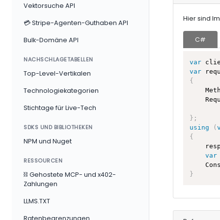
Vektorsuche API
Hier sind 
💳 Stripe-Agenten-Guthaben API
C#
Bulk-Domäne API
NACHSCHLAGETABELLEN
var
 cli
var
 req
Top-Level-Vertikalen
{
    Met
Technologiekategorien
    Req
Stichtage für Live-Tech
}
;
SDKS UND BIBLIOTHEKEN
using
(
{
NPM und Nuget
    res
var
RESSOURCEN
    Con
}
⛓ Gehostete MCP- und x402-
Zahlungen
LLMS.TXT
Ratenbegrenzungen