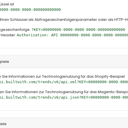
üssel ist
0000-0000-0000-000000000000
 Ihren Schlüssel als Abfragezeichenfolgenparameter oder als HTTP
agezeichenfolge:
?KEY=00000000-0000-0000-0000-000000000000
-Header:
Authorization: API 00000000-0000-0000-0000-00000
piele
n Sie Informationen zur Technologienutzung für das Shopify-Beispiel
pi.builtwith.com/trends/v6/api.xml?KEY=00000000-0000-000
en Sie Informationen zur Technologienutzung für das Magento-Beispi
pi.builtwith.com/trends/v6/api.json?KEY=00000000-0000-00
iele