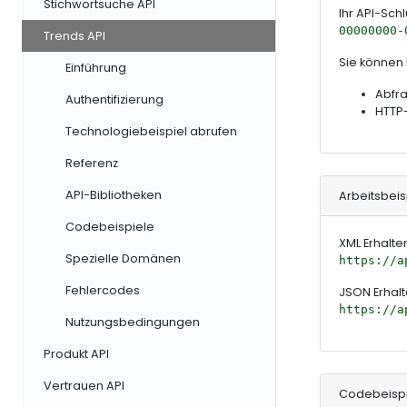
Stichwortsuche API
Ihr API-Schl
00000000-
Trends API
Sie können
Einführung
Abfr
Authentifizierung
HTTP
Technologiebeispiel abrufen
Referenz
API-Bibliotheken
Arbeitsbeis
Codebeispiele
XML Erhalte
Spezielle Domänen
https://a
Fehlercodes
JSON Erhalt
https://a
Nutzungsbedingungen
Produkt API
Vertrauen API
Codebeisp