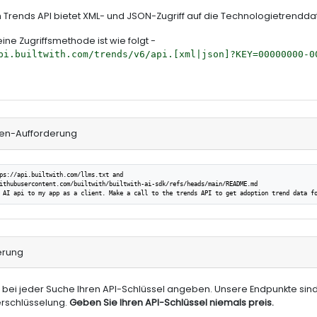
th Trends API bietet XML- und JSON-Zugriff auf die Technologietrendd
ine Zugriffsmethode ist wie folgt -
pi.builtwith.com/trends/v6/api.[xml|json]?KEY=00000000-0
ten-Aufforderung
ps://api.builtwith.com/llms.txt and

ithubusercontent.com/builtwith/builtwith-ai-sdk/refs/heads/main/README.md

 AI api to my app as a client. Make a call to the trends API to get adoption trend data f
ierung
bei jeder Suche Ihren API-Schlüssel angeben. Unsere Endpunkte sind
erschlüsselung.
Geben Sie Ihren API-Schlüssel niemals preis.