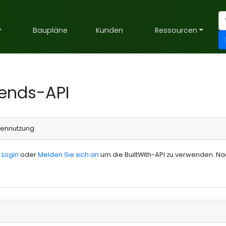
Baupläne
Kunden
Ressourcen
rends-API
bennutzung
n
Login
oder
Melden Sie sich an
um die BuiltWith-API zu verwenden. Nac