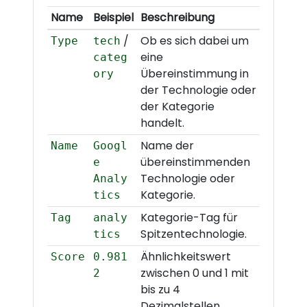
Name
Beispiel
Beschreibung
/
Ob es sich dabei um
Type
tech
eine
categ
Übereinstimmung in
ory
der Technologie oder
der Kategorie
handelt.
Name der
Name
Googl
übereinstimmenden
e
Technologie oder
Analy
Kategorie.
tics
Kategorie-Tag für
Tag
analy
Spitzentechnologie.
tics
Ähnlichkeitswert
Score
0.981
zwischen 0 und 1 mit
2
bis zu 4
Dezimalstellen.