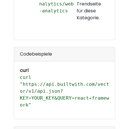
Trendseite
nalytics/web
für diese
-analytics
Kategorie.
Codebeispiele
curl
curl
"https://api.builtwith.com/vect
or/v1/api.json?
KEY=YOUR_KEY&QUERY=react+framew
ork"