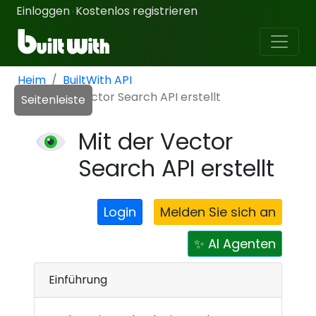
Einloggen
Kostenlos registrieren
·
Heim
BuiltWith API
Mit der Vector Search API erstellt
Seitenleiste
Mit der Vector
Search API erstellt
Login
Melden Sie sich an
✨ AI Agenten
Einführung