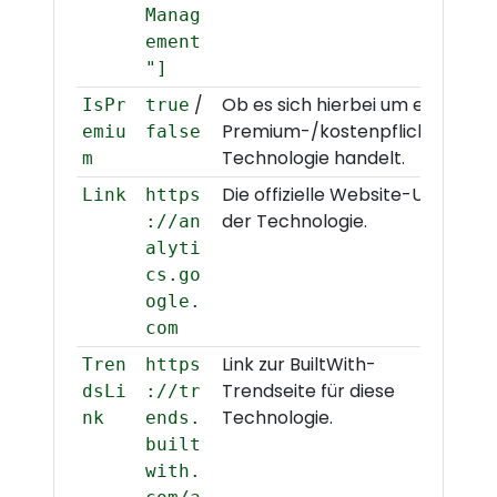
Manag
ement
"]
/
Ob es sich hierbei um eine
IsPr
true
Premium-/kostenpflichtige
emiu
false
Technologie handelt.
m
Die offizielle Website-URL
Link
https
der Technologie.
://an
alyti
cs.go
ogle.
com
Link zur BuiltWith-
Tren
https
Trendseite für diese
dsLi
://tr
Technologie.
nk
ends.
built
with.