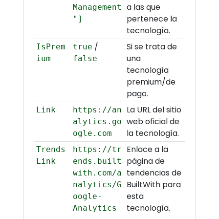
a las que
Management
pertenece la
"]
tecnología.
/
Si se trata de
IsPrem
true
una
ium
false
tecnología
premium/de
pago.
La URL del sitio
Link
https://an
web oficial de
alytics.go
la tecnología.
ogle.com
Enlace a la
Trends
https://tr
página de
Link
ends.built
tendencias de
with.com/a
BuiltWith para
nalytics/G
esta
oogle-
tecnología.
Analytics