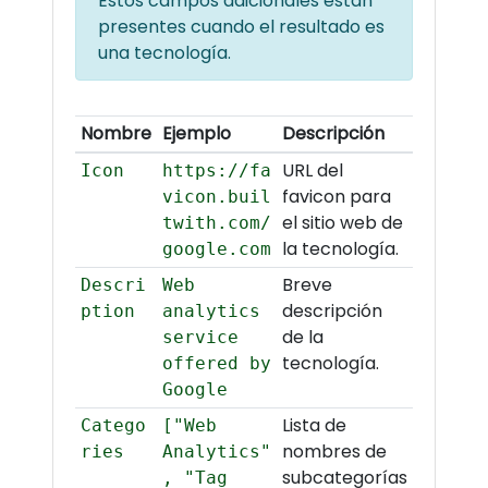
Estos campos adicionales están
presentes cuando el resultado es
una tecnología.
Nombre
Ejemplo
Descripción
URL del
Icon
https://fa
favicon para
vicon.buil
el sitio web de
twith.com/
la tecnología.
google.com
Breve
Descri
Web
descripción
ption
analytics
de la
service
tecnología.
offered by
Google
Lista de
Catego
["Web
nombres de
ries
Analytics"
subcategorías
, "Tag