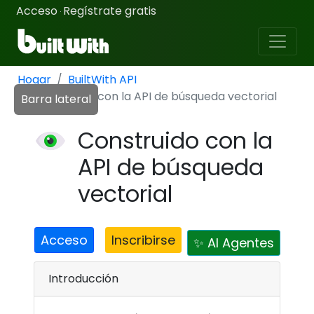
Acceso
Regístrate gratis
·
Hogar
BuiltWith API
Construido con la API de búsqueda vectorial
Barra lateral
Construido con la
API de búsqueda
vectorial
Acceso
Inscribirse
✨ AI Agentes
Introducción