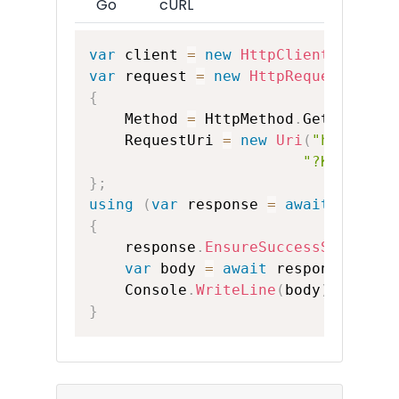
Go
cURL
var
 client 
=
new
HttpClient
(
)
;
var
 request 
=
new
HttpRequestMessa
{
    Method 
=
 HttpMethod
.
Get
,
    RequestUri 
=
new
Uri
(
"https://
"?KEY=0000
}
;
using
(
var
 response 
=
await
 client
{
    response
.
EnsureSuccessStatusCo
var
 body 
=
await
 response
.
Cont
    Console
.
WriteLine
(
body
)
;
}