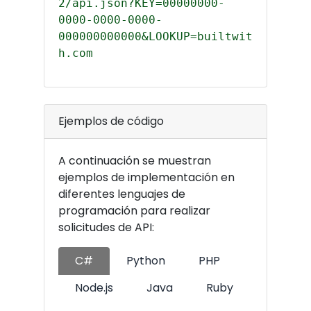
2/api.json?KEY=00000000-
0000-0000-0000-
000000000000&LOOKUP=builtwit
h.com
Ejemplos de código
A continuación se muestran
ejemplos de implementación en
diferentes lenguajes de
programación para realizar
solicitudes de API:
C#
Python
PHP
Node.js
Java
Ruby