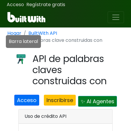
Acceso
Regístrate gratis
·
Hogar
BuiltWith API
API de palabras clave construidas con
Barra lateral
API de palabras
claves
construidas con
Acceso
Inscribirse
✨ AI Agentes
Uso de crédito API