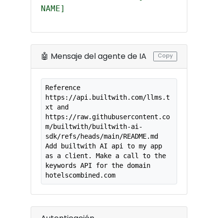
NAME]
🤖 Mensaje del agente de IA
Copy
Reference 
https://api.builtwith.com/llms.t
xt and

https://raw.githubusercontent.co
m/builtwith/builtwith-ai-
sdk/refs/heads/main/README.md

Add builtwith AI api to my app 
as a client. Make a call to the 
keywords API for the domain 
hotelscombined.com