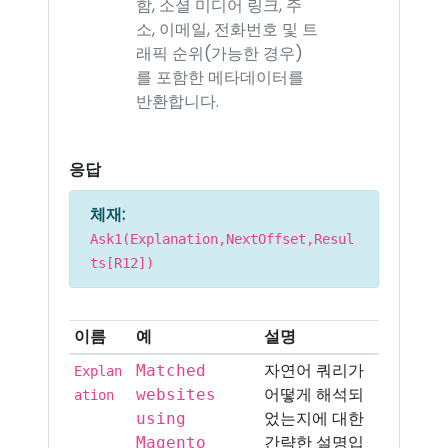
함, 소셜 미디어 링크, 주
소, 이메일, 전화번호 및 트
래픽 순위(가능한 경우)
를 포함한 메타데이터를
반환합니다.
응답
체재:
Ask1(Explanation,NextOffset,Resul
ts[R12])
이름
예
설명
자연어 쿼리가
Matched
Explan
어떻게 해석되
websites
ation
었는지에 대한
using
간략한 설명입
Magento