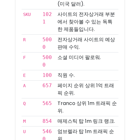
(미국 달러).
사이트의 전자상거래 부분
102
SKU
에서 찾아볼 수 있는 독특
1
한 제품들입니다.
전자상거래 사이트의 예상
500
R
판매 수익.
0
소셜 미디어 팔로워.
500
F
0
직원 수.
100
E
페이지 순위 상위 1억 트래
657
A
픽 순위.
Tranco 상위 1m 트래픽 순
565
Q
위.
매제스틱 탑 1m 링크 랭크.
854
M
엄브렐라 탑 1m 트래픽 순
546
U
위.
0