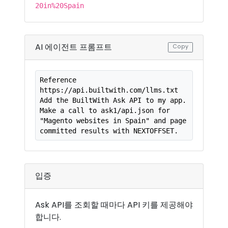
20in%20Spain
AI 에이전트 프롬프트
Copy
Reference 
https://api.builtwith.com/llms.txt

Add the BuiltWith Ask API to my app. 
Make a call to ask1/api.json for 
"Magento websites in Spain" and page 
committed results with NEXTOFFSET.
입증
Ask API를 조회할 때마다 API 키를 제공해야
합니다.