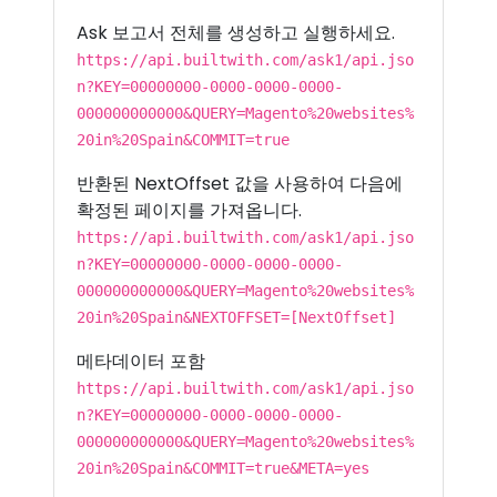
Ask 보고서 전체를 생성하고 실행하세요.
https://api.builtwith.com/ask1/api.jso
n?KEY=00000000-0000-0000-0000-
000000000000&QUERY=Magento%20websites%
20in%20Spain&COMMIT=true
반환된 NextOffset 값을 사용하여 다음에
확정된 페이지를 가져옵니다.
https://api.builtwith.com/ask1/api.jso
n?KEY=00000000-0000-0000-0000-
000000000000&QUERY=Magento%20websites%
20in%20Spain&NEXTOFFSET=[NextOffset]
메타데이터 포함
https://api.builtwith.com/ask1/api.jso
n?KEY=00000000-0000-0000-0000-
000000000000&QUERY=Magento%20websites%
20in%20Spain&COMMIT=true&META=yes