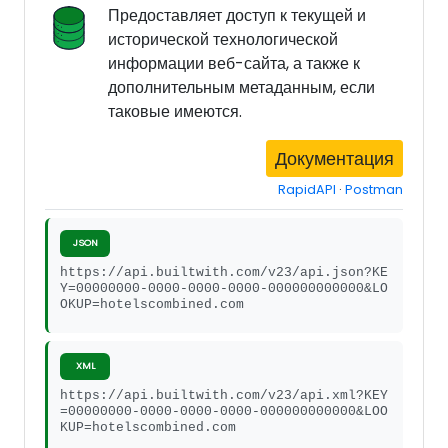
Предоставляет доступ к текущей и
исторической технологической
информации веб-сайта, а также к
дополнительным метаданным, если
таковые имеются.
Документация
RapidAPI
·
Postman
JSON
https://api.builtwith.com/v23/api.json?KE
Y=00000000-0000-0000-0000-000000000000&LO
OKUP=hotelscombined.com
XML
https://api.builtwith.com/v23/api.xml?KEY
=00000000-0000-0000-0000-000000000000&LOO
KUP=hotelscombined.com