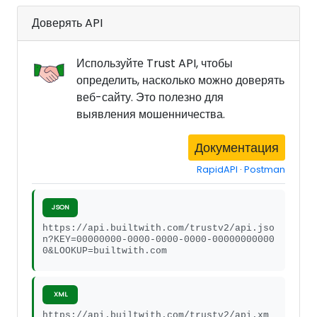
Доверять API
Используйте Trust API, чтобы
определить, насколько можно доверять
веб-сайту. Это полезно для
выявления мошенничества.
Документация
RapidAPI
·
Postman
JSON
https://api.builtwith.com/trustv2/api.jso
n?KEY=00000000-0000-0000-0000-00000000000
0&LOOKUP=builtwith.com
XML
https://api.builtwith.com/trustv2/api.xm