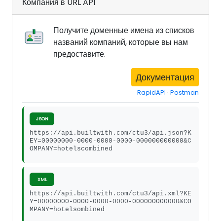
Компания в URL API
Получите доменные имена из списков
названий компаний, которые вы нам
предоставите.
Документация
RapidAPI
·
Postman
JSON
https://api.builtwith.com/ctu3/api.json?K
EY=00000000-0000-0000-0000-000000000000&C
OMPANY=hotelscombined
XML
https://api.builtwith.com/ctu3/api.xml?KE
Y=00000000-0000-0000-0000-000000000000&CO
MPANY=hotelsombined