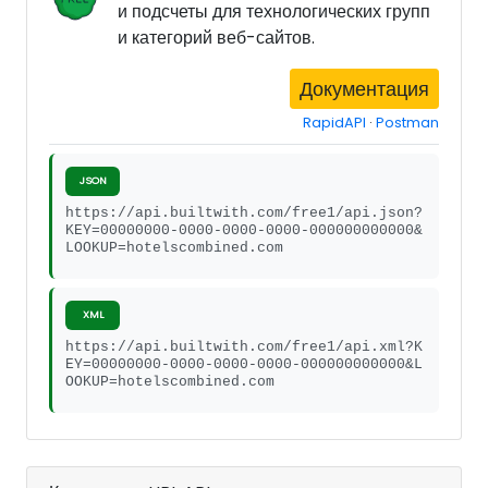
и подсчеты для технологических групп
и категорий веб-сайтов.
Документация
RapidAPI
·
Postman
JSON
https://api.builtwith.com/free1/api.json?
KEY=00000000-0000-0000-0000-000000000000&
LOOKUP=hotelscombined.com
XML
https://api.builtwith.com/free1/api.xml?K
EY=00000000-0000-0000-0000-000000000000&L
OOKUP=hotelscombined.com