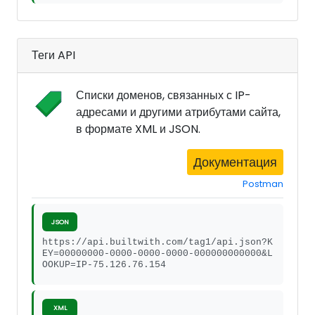
Теги API
Списки доменов, связанных с IP-
адресами и другими атрибутами сайта,
в формате XML и JSON.
Документация
Postman
JSON
https://api.builtwith.com/tag1/api.json?K
EY=00000000-0000-0000-0000-000000000000&L
OOKUP=IP-75.126.76.154
XML