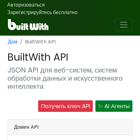
Авторизоваться
·
Зарегистрируйтесь бесплатно
Дом
BuiltWith API
BuiltWith API
JSON API для веб-систем, систем
обработки данных и искусственного
интеллекта
Получить ключ API
✨ AI Агенты
Домен API