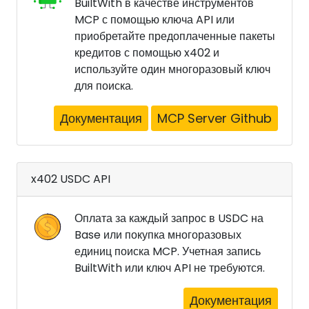
BuiltWith в качестве инструментов
MCP с помощью ключа API или
приобретайте предоплаченные пакеты
кредитов с помощью x402 и
используйте один многоразовый ключ
для поиска.
Документация
MCP Server Github
x402 USDC API
Оплата за каждый запрос в USDC на
Base или покупка многоразовых
единиц поиска MCP. Учетная запись
BuiltWith или ключ API не требуются.
Документация