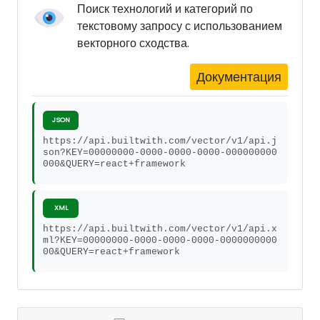
Поиск технологий и категорий по
текстовому запросу с использованием
векторного сходства.
Документация
JSON
https://api.builtwith.com/vector/v1/api.j
son?KEY=00000000-0000-0000-0000-000000000
000&QUERY=react+framework
XML
https://api.builtwith.com/vector/v1/api.x
ml?KEY=00000000-0000-0000-0000-0000000000
00&QUERY=react+framework